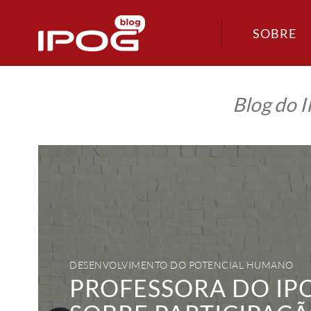
SOBRE
Blog do 
Professora
do
IPOG
fala
sobre
participação
no
Congresso
Mundial
de
Psicologia
Positiva
DESENVOLVIMENTO DO POTENCIAL HUMANO
PROFESSORA DO IP