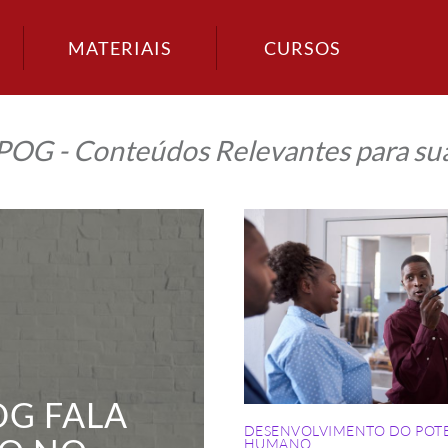
MATERIAIS
CURSOS
IPOG - Conteúdos Relevantes para sua
Como
identificar
suas
Forças
de
Caráter
e
Forças
de
Assinatura?
OG FALA
DESENVOLVIMENTO DO POT
HUMANO