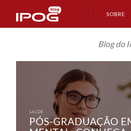
SOBRE
Blog do 
Pós-
graduação
em
saúde
mental:
conheça
a
Terapia
Cognitivo
Comportamental
SAÚDE
PÓS-GRADUAÇÃO E