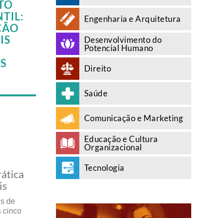
TO
TIL:
Engenharia e Arquitetura
ÇÃO
IS
Desenvolvimento do
Potencial Humano
S
Direito
Saúde
Comunicação e Marketing
Educação e Cultura
Organizacional
Tecnologia
ática
is
es de
 cinco