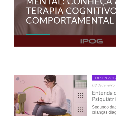
MENTAL: CONHEÇA 
TERAPIA COGNITIV
COMPORTAMENTAL
DESENVOL
08 de janeiro
Entenda c
Psiquiátr
Segundo dado
crianças dia