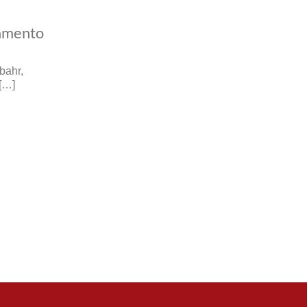
tamento
bahr,
 […]