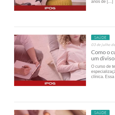
anos de […]
SAÚDE
03 de julho d
Como o c
um diviso
O curso de t
especializaç
clínica. Ess
SAÚDE