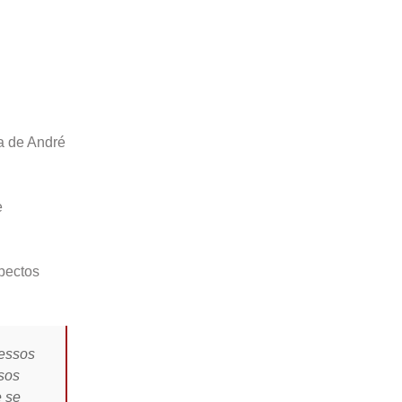
ra de André
e
pectos
cessos
ssos
e se