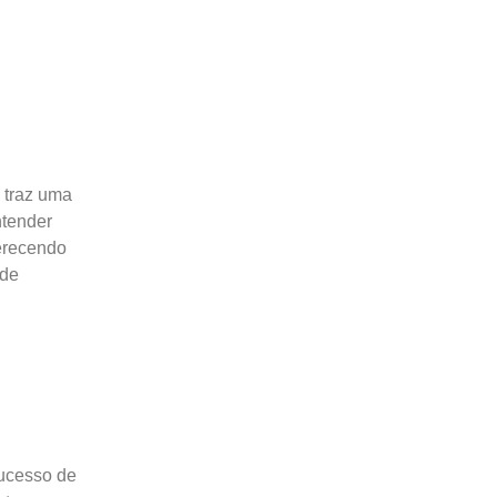
) traz uma
ntender
ferecendo
 de
sucesso de