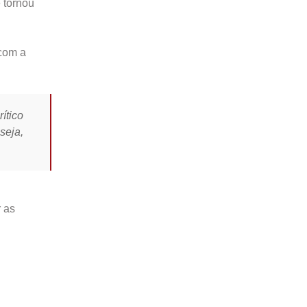
 tornou
com a
ítico
seja,
r as