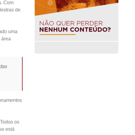
ia. Com
lestras de
rado uma
 área
 das
cionamentos
 Todos os
so está