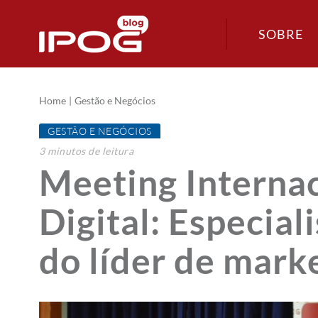
SOBRE
Home
Gestão e Negócios
GESTÃO E NEGÓCIOS
3
minutos
de leitura
Meeting Interna
Digital: Especial
do líder de mark