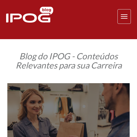
TOG
NAV
Blog do IPOG - Conteúdos
Relevantes para sua Carreira
Aprenda
agora
como
fechar
uma
venda
com
cinco
perguntas