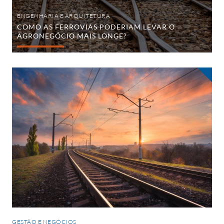
ENGENHARIA E ARQUITETURA
COMO AS FERROVIAS PODERIAM LEVAR O
AGRONEGÓCIO MAIS LONGE?
O
que
as
ferrovias
têm
a
ver
com
a
economia
de
um
país?
GESTÃO E NEGÓCIOS