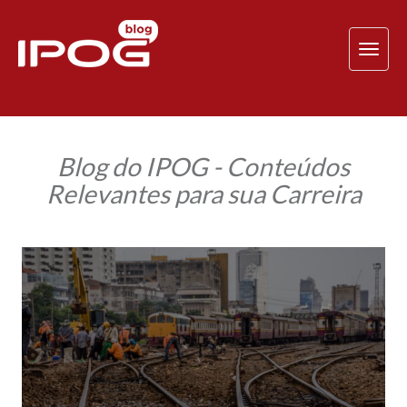
TOG
NAV
Blog do IPOG - Conteúdos
Relevantes para sua Carreira
Como
as
ferrovias
poderiam
levar
o
agronegócio
mais
longe?