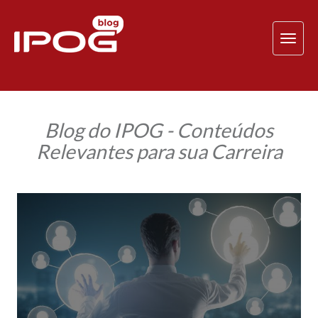
TOG
NAV
Blog do IPOG - Conteúdos
Relevantes para sua Carreira
A
visão
contemporânea
de
gestão
de
pessoas
nas
organizações:
como
será
o