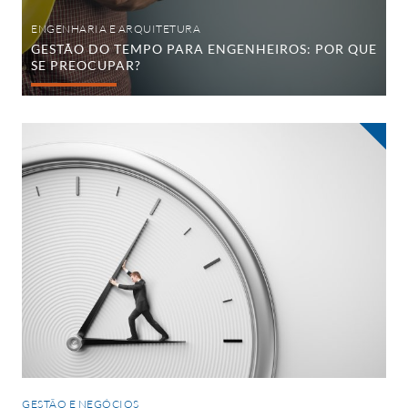
ENGENHARIA E ARQUITETURA
GESTÃO DO TEMPO PARA ENGENHEIROS: POR QUE
SE PREOCUPAR?
Gestão
do
Tempo:
Melhore
suas
práticas
e
se
torne
mais
eficiente!
GESTÃO E NEGÓCIOS