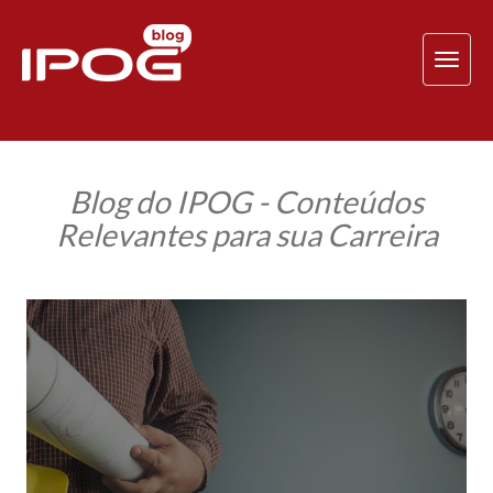
TOG
NAV
Blog do IPOG - Conteúdos
Relevantes para sua Carreira
Gestão
do
Tempo
para
Engenheiros:
por
que
se
preocupar?