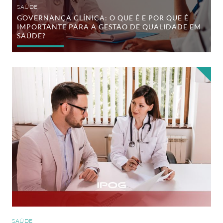
gestão
SAÚDE
de
GOVERNANÇA CLÍNICA: O QUE É E POR QUE É
qualidade
IMPORTANTE PARA A GESTÃO DE QUALIDADE EM
em
saúde?
SAÚDE?
Gestão
em
saúde:
o
que
é
e
como
gerir
sistemas
públicos
e
privados
com
eficiência
SAÚDE