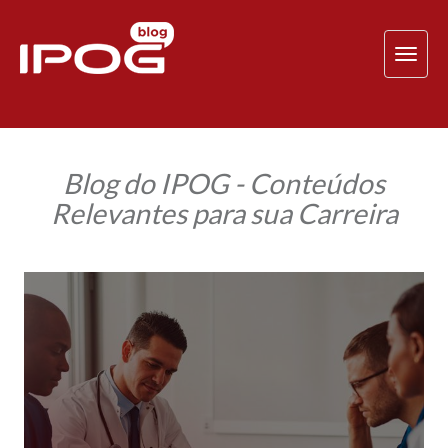
TOG
NAV
Blog do IPOG - Conteúdos
Relevantes para sua Carreira
Governança
clínica:
o
que
é
e
por
que
é
importante
para
a