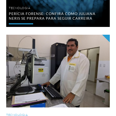
TECNOLOGIA
PERÍCIA FORENSE: CONFIRA COMO JULIANA
NERIS SE PREPARA PARA SEGUIR CARREIRA
Inspirando
Carreiras:
perito
e
aluno
IPOG
conta
como
a
pós-
graduação
contribuiu
com
seu
desenvolvimento
profissional
TECNOLOGIA