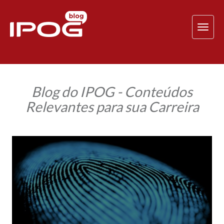
TOG
NAV
Blog do IPOG - Conteúdos
Relevantes para sua Carreira
Perícia
Forense:
confira
como
Juliana
Neris
se
prepara
para
seguir
carreira