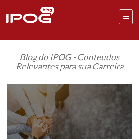
TOG
NAV
Blog do IPOG - Conteúdos
Relevantes para sua Carreira
Tipos
de
Liderança
Organizacional:
você
sabe
quais
são?