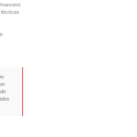
financeiro
 técnicas
 a
em
ham
udo
ridos