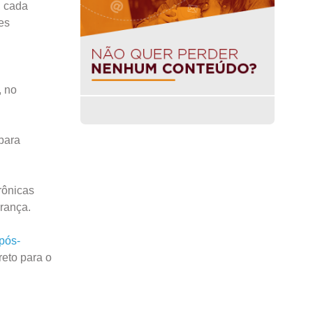
, cada
es
, no
para
rônicas
urança.
pós-
reto para o