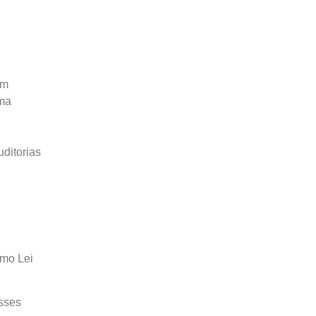
am
uma
uditorias
omo Lei
sses