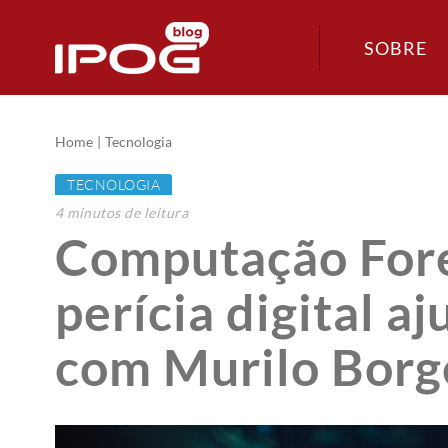
SOBRE
Home
Tecnologia
TECNOLOGIA
4
minutos
de leitura
Computação Fore
perícia digital a
com Murilo Borg