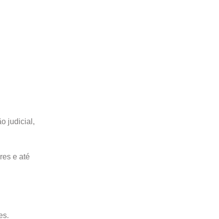
 judicial,
res e até
es.