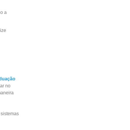
do a
ize
duação
tar no
maneira
 sistemas