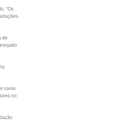
do. “Os
cadações.
a de
desejado
ela
ter como
dores no
adação