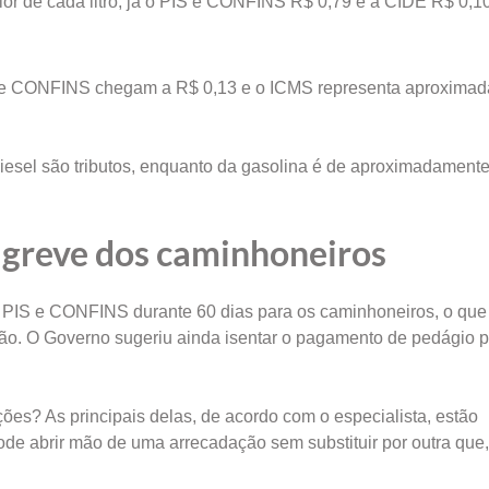
or de cada litro, já o PIS e CONFINS R$ 0,79 e a CIDE R$ 0,10
IS e CONFINS chegam a R$ 0,13 e o ICMS representa aproxima
iesel são tributos, enquanto da gasolina é de aproximadament
 greve dos caminhoneiros
, PIS e CONFINS durante 60 dias para os caminhoneiros, o que
ção. O Governo sugeriu ainda isentar o pagamento de pedágio p
ões? As principais delas, de acordo com o especialista, estão
ode abrir mão de uma arrecadação sem substituir por outra que, 