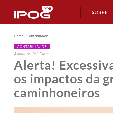
SOBRE
Home
Contabilidade
CONTABILIDADE
3
minutos
de leitura
Alerta! Excessiva
os impactos da g
caminhoneiros