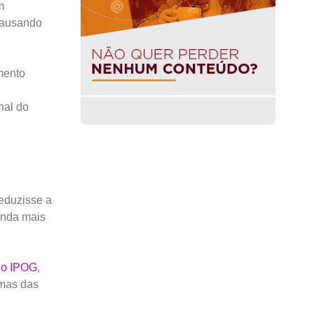
m
 causando
mento
nal do
reduzisse a
inda mais
 do IPOG
,
umas das