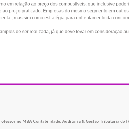
rno em relação ao preço dos combustíveis, que inclusive poder
idade ao preço praticado. Empresas do mesmo segmento em outros
ntal, mas sim como estratégia para enfrentamento da concorr
simples de ser realizada, já que deve levar em consideração a
professor no MBA Contabilidade, Auditoria & Gestão Tributária do 