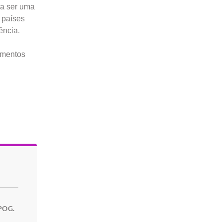
ia ser uma
 países
ência.
umentos
IPOG.