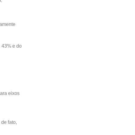
.
damente
e 43% e do
ara eixos
de fato,