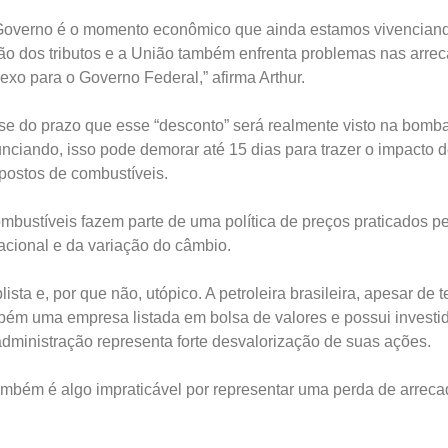
do Governo é o momento econômico que ainda estamos vivencian
ão dos tributos e a União também enfrenta problemas nas arre
exo para o Governo Federal,” afirma Arthur.
a-se do prazo que esse “desconto” será realmente visto na bomb
ciando, isso pode demorar até 15 dias para trazer o impacto 
postos de combustíveis.
bustíveis fazem parte de uma política de preços praticados p
nacional e da variação do câmbio.
ta e, por que não, utópico. A petroleira brasileira, apesar de 
bém uma empresa listada em bolsa de valores e possui investi
dministração representa forte desvalorização de suas ações.
mbém é algo impraticável por representar uma perda de arrec