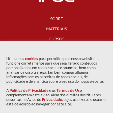
SOBRE
MATERIAIS
CURSOS
FALE CONOSCO
Utilizamos
cookies
para permitir que o nosso website
funcione corretamente para que seja gerado conteúdos
personalizados em redes sociais e anúncios, bem como
analisar o nosso tráfego. Também compartilhamos
informações com os parceiros de redes sociais, de
publicidade e de analítica sobre o seu uso do nosso website.
A
Política de Privacidade
e os
Termos de Uso
complementam este aviso, além dos direitos dos titulares
descritos no Aviso de
Privacidade
, cujos os dizeres o usuário
Copyright © 2016 IPOG - Todos os direitos reservados
está de acordo ao navegar por este site.
Política de privacidade
|
Termos de uso