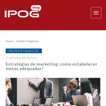
TOG
NAV
Home
Gestão e Negócios
GESTÃO E NEGÓCIOS
3
minutos
de leitura
Estratégias de marketing: como estabelecer
metas adequadas?