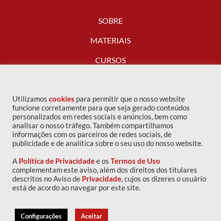
SOBRE
MATERIAIS
CURSOS
FALE CONOSCO
Utilizamos
cookies
para permitir que o nosso website
funcione corretamente para que seja gerado conteúdos
personalizados em redes sociais e anúncios, bem como
analisar o nosso tráfego. Também compartilhamos
informações com os parceiros de redes sociais, de
publicidade e de analítica sobre o seu uso do nosso website.
A
Política de Privacidade
e os
Termos de Uso
complementam este aviso, além dos direitos dos titulares
descritos no Aviso de
Privacidade
, cujos os dizeres o usuário
Copyright © 2016 IPOG - Todos os direitos reservados
está de acordo ao navegar por este site.
Política de privacidade
|
Termos de uso
Configurações
Aceitar