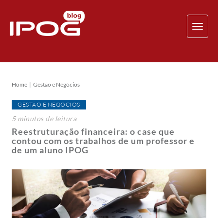
TOG
NAV
Home
Gestão e Negócios
GESTÃO E NEGÓCIOS
5
minutos
de leitura
Reestruturação financeira: o case que
contou com os trabalhos de um professor e
de um aluno IPOG