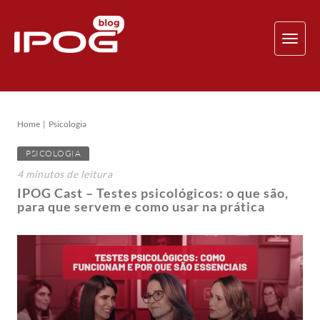
TOG
NAV
Home
Psicologia
PSICOLOGIA
4
minutos
de leitura
IPOG Cast – Testes psicológicos: o que são,
para que servem e como usar na prática