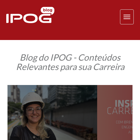
TOG
NAV
Blog do IPOG - Conteúdos
Relevantes para sua Carreira
A
trajetória
inspiradora
de
Brenda
de
Alencar
até
o
topo
da
engenharia