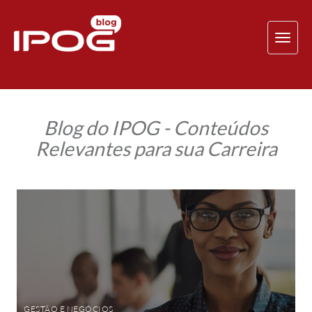
TOG
NAV
Blog do IPOG - Conteúdos
Relevantes para sua Carreira
MBA
em
Gestão
de
Negócios,
Controladoria
e
Finanças
Corporativas:
amplie
suas
habilidades
GESTÃO E NEGÓCIOS