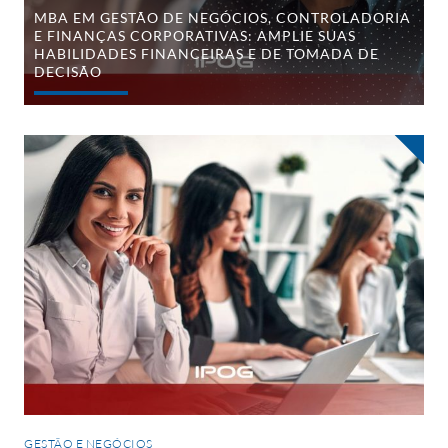
financeiras
MBA EM GESTÃO DE NEGÓCIOS, CONTROLADORIA
e
E FINANÇAS CORPORATIVAS: AMPLIE SUAS
de
HABILIDADES FINANCEIRAS E DE TOMADA DE
tomada
de
DECISÃO
decisão
Seja
um
líder
de
sucesso
cursando
o
melhor
MBA
Executivo
em
Liderança
e
Gestão
Empresarial
do
mercado
GESTÃO E NEGÓCIOS