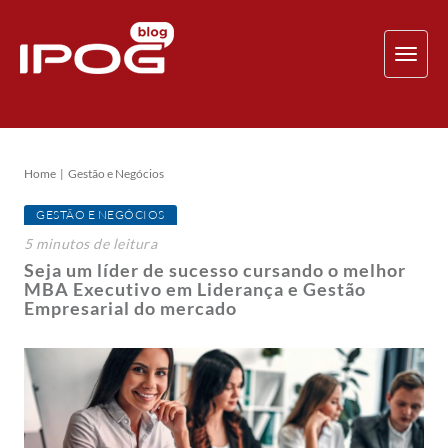
TOG
NAV
Home
Gestão e Negócios
GESTÃO E NEGÓCIOS
5
minutos
de leitura
Seja um líder de sucesso cursando o melhor
MBA Executivo em Liderança e Gestão
Empresarial do mercado