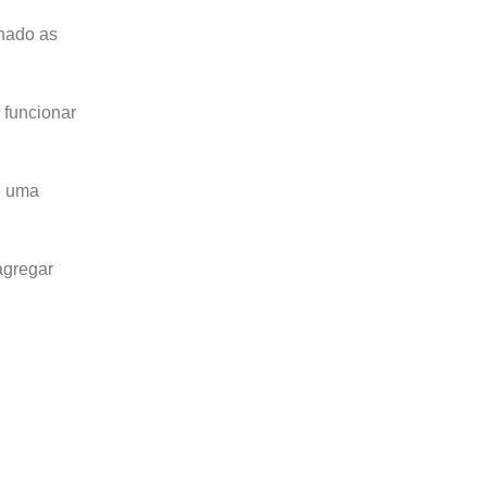
onado as
 funcionar
e uma
agregar