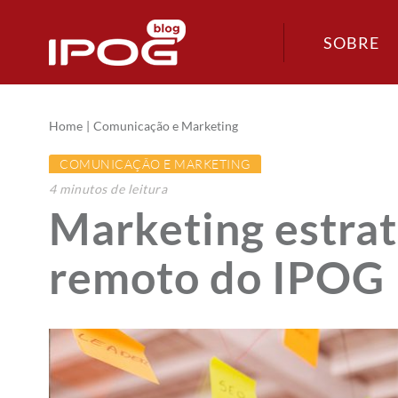
SOBRE
Home
Comunicação e Marketing
COMUNICAÇÃO E MARKETING
4
minutos
de leitura
Marketing estra
remoto do IPOG