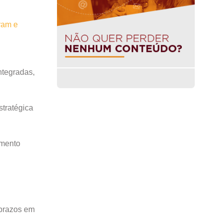
ram e
ntegradas,
stratégica
imento
 prazos em