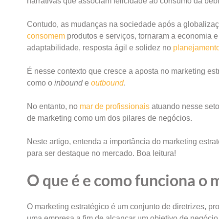
narrativas que associam felicidade ao consumo da beb
Contudo, as mudanças na sociedade após a globalizaç
consomem
produtos e serviços, tornaram a economia 
adaptabilidade, resposta ágil e solidez no
planejamento
É nesse contexto que cresce a aposta no marketing es
como o
inbound
e
outbound
.
No entanto, no
mar de profissionais
atuando nesse setor
de marketing como um dos pilares de negócios.
Neste artigo, entenda a importância do marketing est
para ser destaque no mercado. Boa leitura!
O que é e como funciona o 
O marketing estratégico é um conjunto de diretrizes, 
uma empresa a fim de alcançar um objetivo de negócio