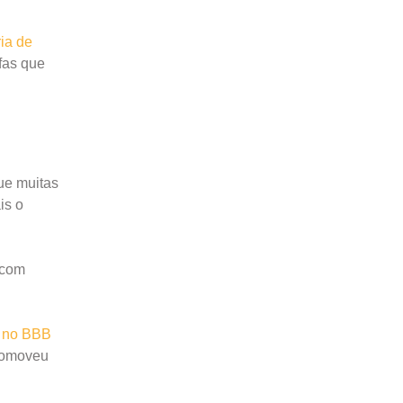
ia de
efas que
que muitas
is o
 com
 no BBB
omoveu