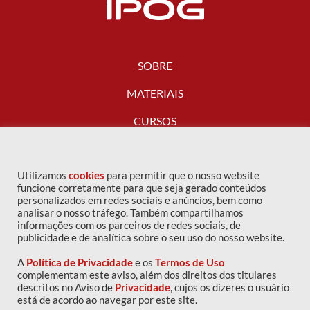
SOBRE
MATERIAIS
CURSOS
FALE CONOSCO
Utilizamos
cookies
para permitir que o nosso website
funcione corretamente para que seja gerado conteúdos
personalizados em redes sociais e anúncios, bem como
analisar o nosso tráfego. Também compartilhamos
informações com os parceiros de redes sociais, de
publicidade e de analítica sobre o seu uso do nosso website.
A
Política de Privacidade
e os
Termos de Uso
complementam este aviso, além dos direitos dos titulares
descritos no Aviso de
Privacidade
, cujos os dizeres o usuário
Copyright © 2016 IPOG - Todos os direitos reservados
está de acordo ao navegar por este site.
Política de privacidade
|
Termos de uso