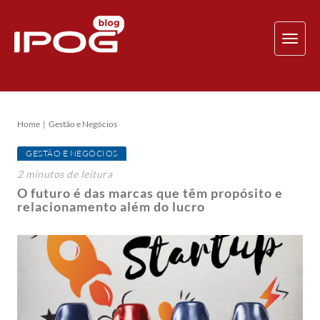
TOG
NAV
Home
Gestão e Negócios
GESTÃO E NEGÓCIOS
2
minutos
de leitura
O futuro é das marcas que têm propósito e
relacionamento além do lucro