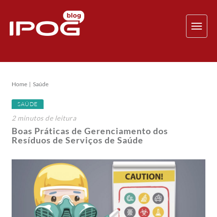
TOG
NAV
Home
Saúde
SAÚDE
2
minutos
de leitura
Boas Práticas de Gerenciamento dos
Resíduos de Serviços de Saúde