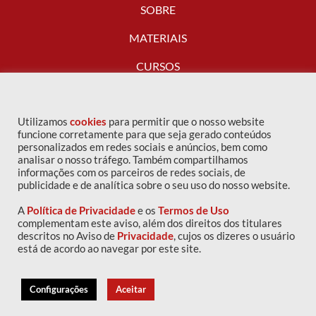
SOBRE
MATERIAIS
CURSOS
FALE CONOSCO
Utilizamos
cookies
para permitir que o nosso website
funcione corretamente para que seja gerado conteúdos
personalizados em redes sociais e anúncios, bem como
analisar o nosso tráfego. Também compartilhamos
informações com os parceiros de redes sociais, de
publicidade e de analítica sobre o seu uso do nosso website.
A
Política de Privacidade
e os
Termos de Uso
complementam este aviso, além dos direitos dos titulares
descritos no Aviso de
Privacidade
, cujos os dizeres o usuário
Copyright © 2016 IPOG - Todos os direitos reservados
está de acordo ao navegar por este site.
Política de privacidade
|
Termos de uso
Configurações
Aceitar