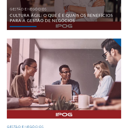
de
negócios
GESTÃO E NEGÓCIOS
CULTURA ÁGIL: O QUE É E QUAIS OS BENEFÍCIOS
PARA A GESTÃO DE NEGÓCIOS
Business
Model
Generation:
inovação
no
modelo
de
negócios
GESTÃO E NEGÓCIOS