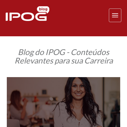
TOG
NAV
Blog do IPOG - Conteúdos
Relevantes para sua Carreira
Cultura
ágil:
o
que
é
e
quais
os
benefícios
para
a
gestão