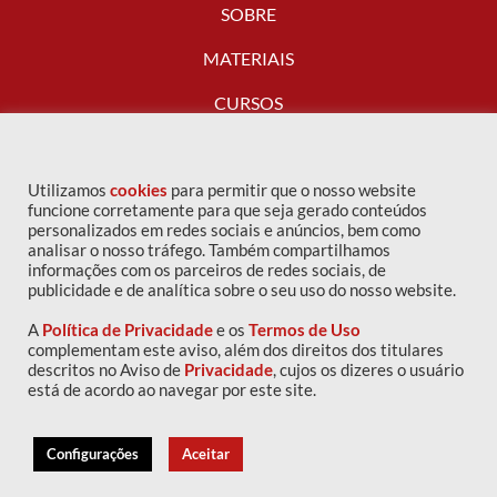
SOBRE
MATERIAIS
CURSOS
FALE CONOSCO
Utilizamos
cookies
para permitir que o nosso website
funcione corretamente para que seja gerado conteúdos
personalizados em redes sociais e anúncios, bem como
analisar o nosso tráfego. Também compartilhamos
informações com os parceiros de redes sociais, de
publicidade e de analítica sobre o seu uso do nosso website.
A
Política de Privacidade
e os
Termos de Uso
complementam este aviso, além dos direitos dos titulares
descritos no Aviso de
Privacidade
, cujos os dizeres o usuário
Copyright © 2016 IPOG - Todos os direitos reservados
está de acordo ao navegar por este site.
Política de privacidade
|
Termos de uso
Configurações
Aceitar