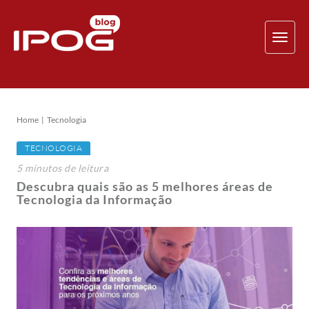
TOG
NAV
Home
Tecnologia
TECNOLOGIA
5
minutos
de leitura
Descubra quais são as 5 melhores áreas de
Tecnologia da Informação