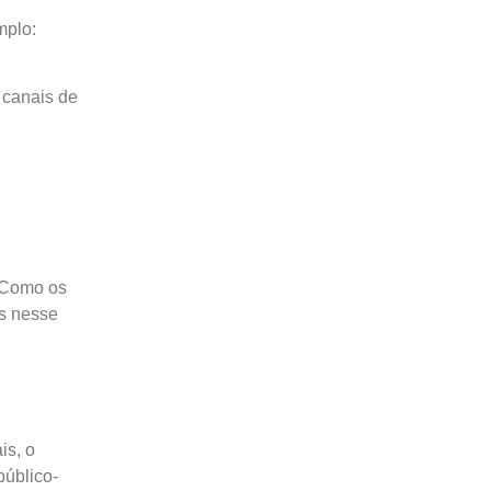
mplo:
 canais de
. Como os
os nesse
is, o
público-