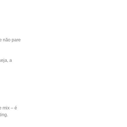
e não pare
eja, a
e mix – é
ing.