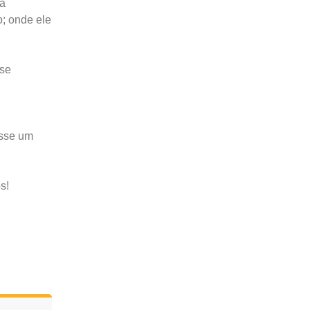
ma
o; onde ele
 se
osse um
s!