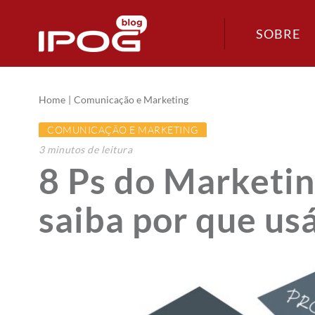
SOBRE
Home
Comunicação e Marketing
COMUNICAÇÃO E MARKETING
3
minutos
de leitura
8 Ps do Marketin
saiba por que us