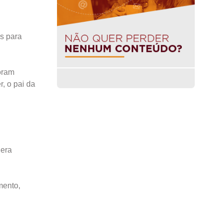
s para
oram
r, o pai da
 era
mento,