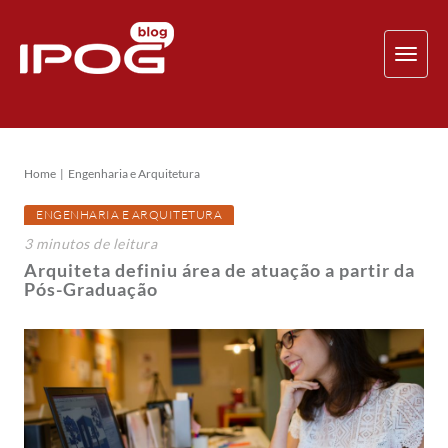
TOG
NAV
Home
Engenharia e Arquitetura
ENGENHARIA E ARQUITETURA
3
minutos
de leitura
Arquiteta definiu área de atuação a partir da
Pós-Graduação