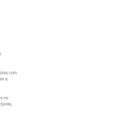
e
tivas com
com a
es no
liente,