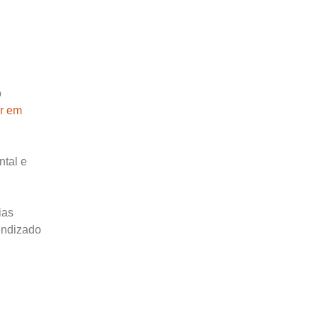
o
r em
ntal e
ias
endizado