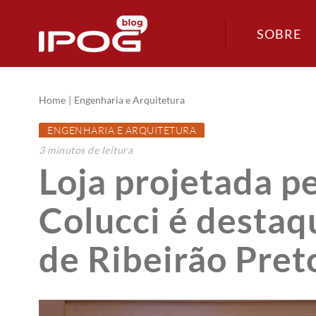
SOBRE
Home
Engenharia e Arquitetura
ENGENHARIA E ARQUITETURA
3
minutos
de leitura
Loja projetada p
Colucci é destaq
de Ribeirão Pret