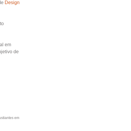
 de
Design
to
nal em
bjetivo de
ustiantes em