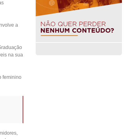
as
envolve a
Graduação
eis na sua
o feminino
midores,