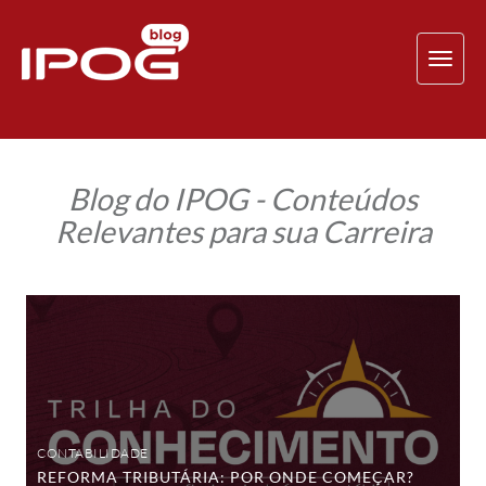
TOG
NAV
Blog do IPOG - Conteúdos
Relevantes para sua Carreira
Reforma
Tributária:
por
onde
começar?
Conheça
a
trilha
do
conhecimento
CONTABILIDADE
gratuita
REFORMA TRIBUTÁRIA: POR ONDE COMEÇAR?
do