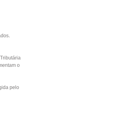
ados.
Tributária
ementam o
gida pelo