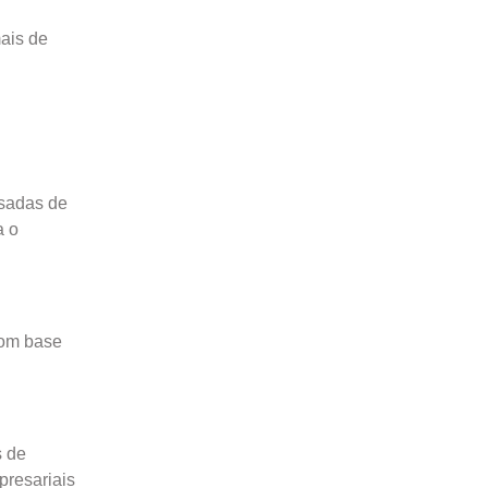
mais de
ssadas de
a o
com base
s de
presariais