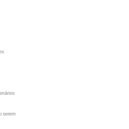
es
cenários
ao serem