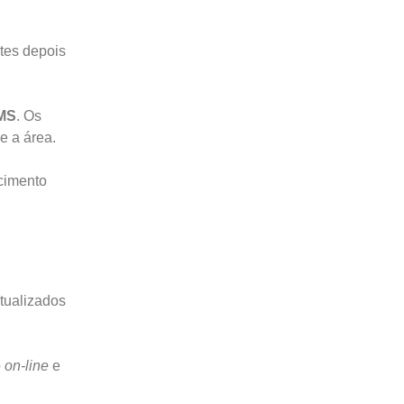
tes depois
CMS
. Os
e a área.
ecimento
tualizados
o
on-line
e