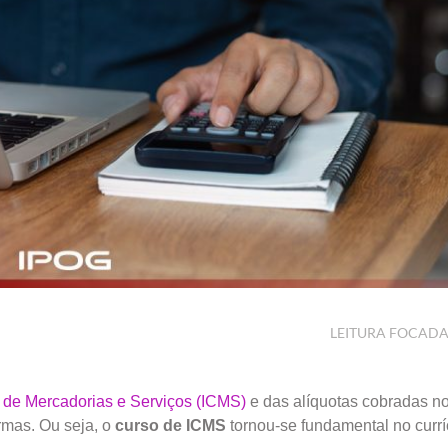
LEITURA FOCAD
 de Mercadorias e Serviços (ICMS)
e das alíquotas cobradas no
rmas. Ou seja, o
curso de ICMS
tornou-se fundamental no currí