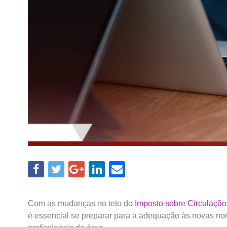
Com as mudanças no teto do
Imposto sobre Circulação
é essencial se preparar para a adequação às novas no