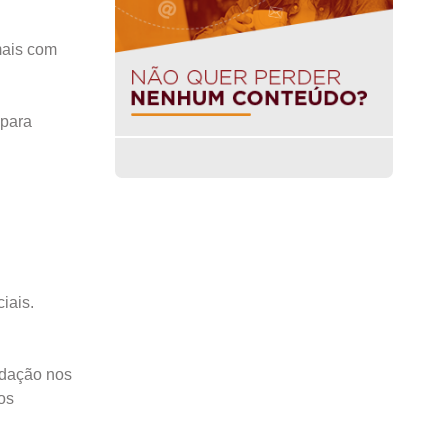
mais com
 para
iais.
adação nos
os