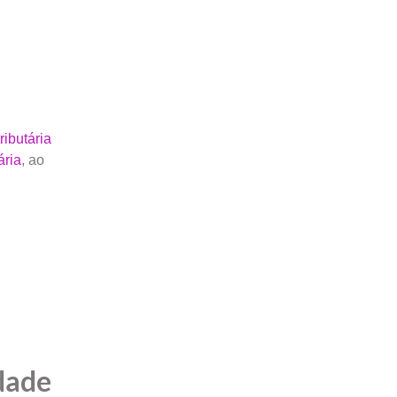
ributária
ária
, ao
dade