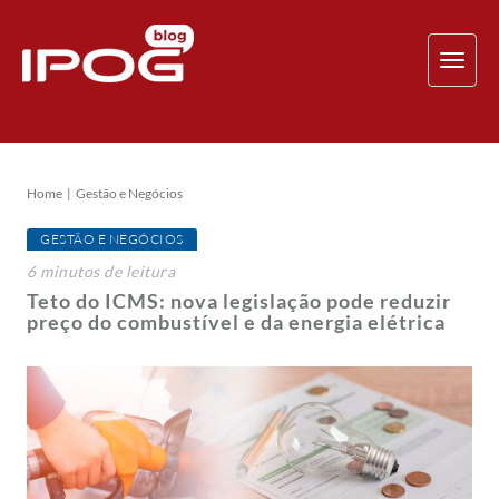
TOG
NAV
Home
Gestão e Negócios
GESTÃO E NEGÓCIOS
6
minutos
de leitura
Teto do ICMS: nova legislação pode reduzir
preço do combustível e da energia elétrica