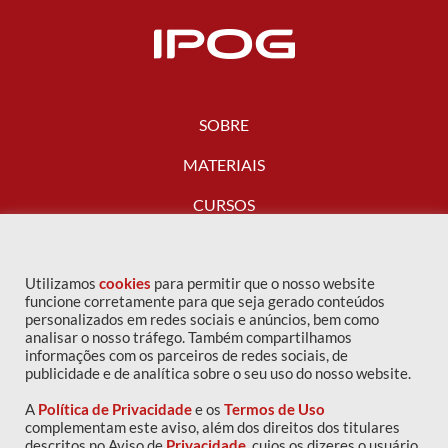
SOBRE
MATERIAIS
CURSOS
FALE CONOSCO
Utilizamos
cookies
para permitir que o nosso website
funcione corretamente para que seja gerado conteúdos
personalizados em redes sociais e anúncios, bem como
analisar o nosso tráfego. Também compartilhamos
informações com os parceiros de redes sociais, de
publicidade e de analítica sobre o seu uso do nosso website.
A
Política de Privacidade
e os
Termos de Uso
complementam este aviso, além dos direitos dos titulares
descritos no Aviso de
Privacidade
, cujos os dizeres o usuário