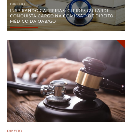
OAB/GO
DIREITO
INSPIRANDO CARREIRAS: GLEIDES GUILARDI
CONQUISTA CARGO NA COMISSÃO DE DIREITO
MÉDICO DA OAB/GO
Pós-
graduação
em
Direito
Médico:
uma
oportunidade
para
advogados
DIREITO