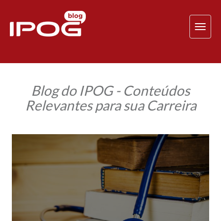
TOG
NAV
Blog do IPOG - Conteúdos
Relevantes para sua Carreira
Inspirando
Carreiras:
Gleides
Guilardi
conquista
cargo
na
Comissão
de
Direito
Médico
da