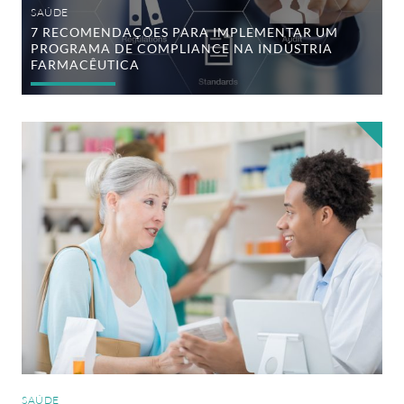
SAÚDE
7 RECOMENDAÇÕES PARA IMPLEMENTAR UM
PROGRAMA DE COMPLIANCE NA INDÚSTRIA
FARMACÊUTICA
Conheça
as
principais
áreas
de
atuação
do
profissional
especializado
em
Farmácia
Clínica
SAÚDE