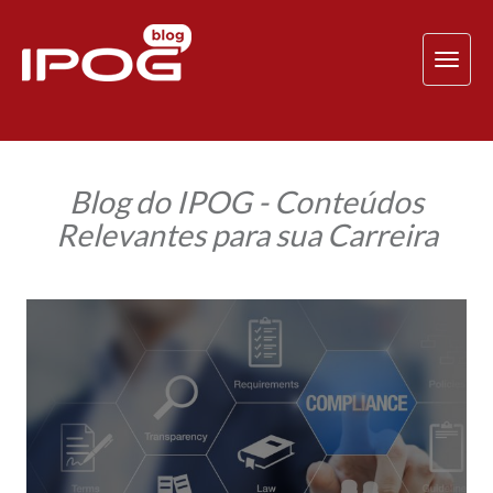
TOG
NAV
Blog do IPOG - Conteúdos
Relevantes para sua Carreira
7
recomendações
para
implementar
um
programa
de
Compliance
na
indústria
farmacêutica