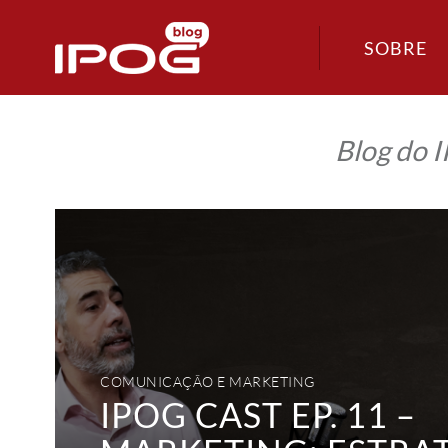
SOBRE
Blog do 
IPOG
Cast
Ep.
11
–
Marketing:
Estratégia,
Digital
e
Inteligência
Artificial
COMUNICAÇÃO E MARKETING
IPOG CAST EP. 11 –