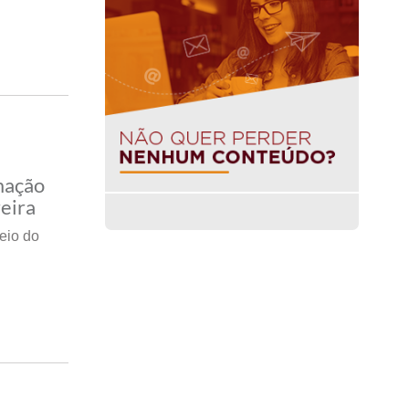
mação
eira
meio do