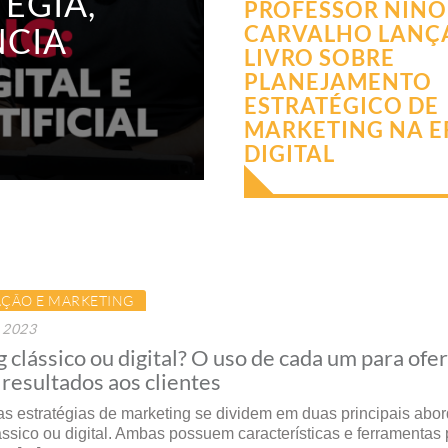
ÉGIA,
PROFESSOR NINO
NCIA
CARVALHO LANÇ
LIVRO SOBRE
PLANEJAMENTO
ESTRATÉGICO DE
MARKETING NA E
DIGITAL
ÇÃO E MARKETING
e 2023
 clássico ou digital? O uso de cada um para ofe
resultados aos clientes
as estratégias de marketing se dividem em duas principais abo
ássico ou digital. Ambas possuem características e ferramentas 