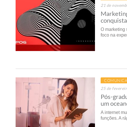
21 de novemb
Marketing
conquista
O marketing 
foco na expe
COMUNICA
25 de feverei
Pós-gradu
um ocean
A internet m
funções. A r