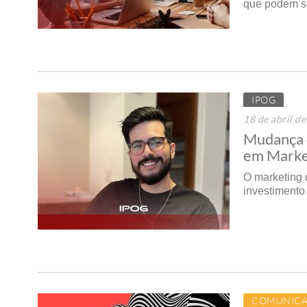
que podem s
IPOG
18 de abril d
Mudança 
em Market
O marketing d
investimento
COMUNICA