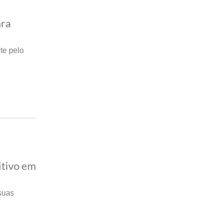
ara
te pelo
itivo em
suas