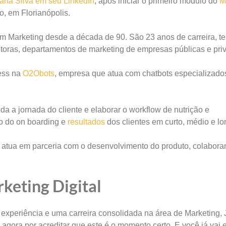
uliana Silva em seu LinkedIn
, após iniciar o primeiro módulo do
M
o, em Florianópolis.
 Marketing desde a década de 90. São 23 anos de carreira, t
toras, departamentos de marketing de empresas públicas e pri
ess na
O2Obots
, empresa que atua com chatbots especializado
a a jornada do cliente e elaborar o workflow de nutrição e
o do on boarding e
resultados
dos clientes em curto, médio e lo
e atua em parceria com o desenvolvimento do produto, colabor
keting Digital
 experiência e uma carreira consolidada na área de Marketing, 
agora por acreditar que este é o momento certo. E você já vai 