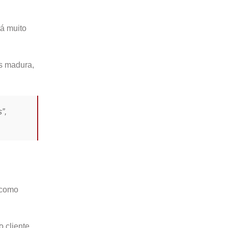
á muito
is madura,
”,
 como
 cliente