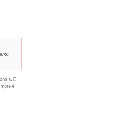
mento
onais. E
empre é