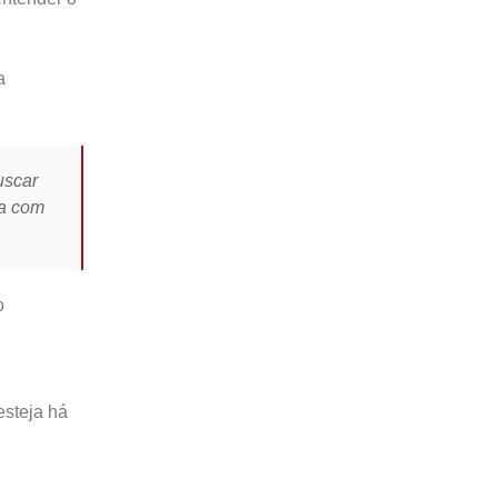
a
uscar
sa com
o
esteja há