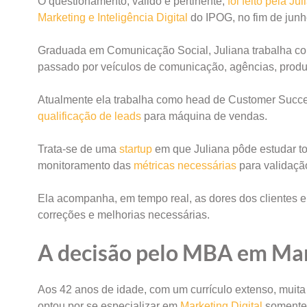
O questionamento, válido e pertinente,
foi feito pela J
Marketing e Inteligência Digital
do IPOG, no fim de junh
Graduada em Comunicação Social, Juliana trabalha com
passado por veículos de comunicação, agências, produ
Atualmente ela trabalha como head de Customer Succ
qualificação de leads
para máquina de vendas.
Trata-se de uma
startup
em que Juliana pôde estudar tod
monitoramento das
métricas necessárias
para validaçã
Ela acompanha, em tempo real, as dores dos clientes 
correções e melhorias necessárias.
A decisão pelo MBA em Mar
Aos 42 anos de idade, com um currículo extenso, muita
optou por se especializar em
Marketing Digital
somente 