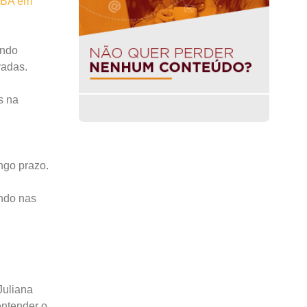
BA em
endo
vadas.
s na
ngo prazo.
ando nas
Juliana
entender o