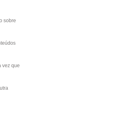
o sobre
nteúdos
a vez que
utra