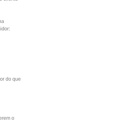
ha
idor:
or do que
verem o