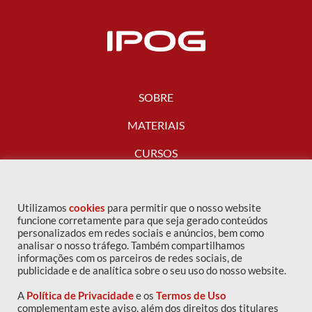
SOBRE
MATERIAIS
CURSOS
FALE CONOSCO
Utilizamos
cookies
para permitir que o nosso website
funcione corretamente para que seja gerado conteúdos
personalizados em redes sociais e anúncios, bem como
analisar o nosso tráfego. Também compartilhamos
informações com os parceiros de redes sociais, de
publicidade e de analítica sobre o seu uso do nosso website.
A
Política de Privacidade
e os
Termos de Uso
complementam este aviso, além dos direitos dos titulares