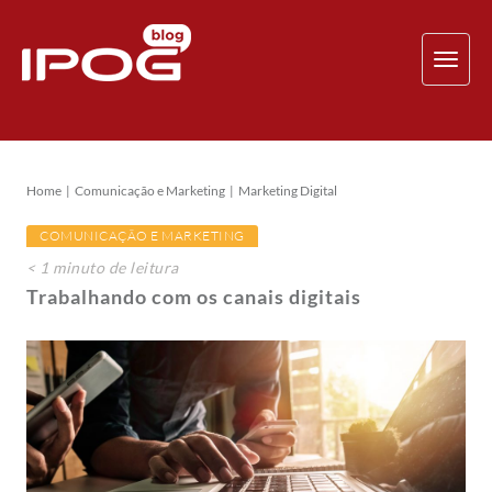
TOG
NAV
Home
Comunicação e Marketing
Marketing Digital
COMUNICAÇÃO E MARKETING
< 1
minuto
de leitura
Trabalhando com os canais digitais