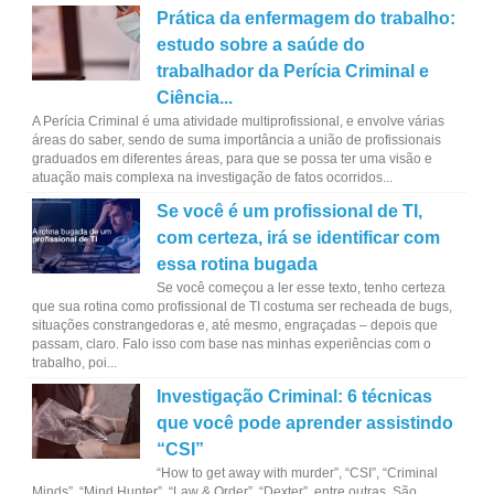
Prática da enfermagem do trabalho:
estudo sobre a saúde do
trabalhador da Perícia Criminal e
Ciência...
A Perícia Criminal é uma atividade multiprofissional, e envolve várias
áreas do saber, sendo de suma importância a união de profissionais
graduados em diferentes áreas, para que se possa ter uma visão e
atuação mais complexa na investigação de fatos ocorridos...
Se você é um profissional de TI,
com certeza, irá se identificar com
essa rotina bugada
Se você começou a ler esse texto, tenho certeza
que sua rotina como profissional de TI costuma ser recheada de bugs,
situações constrangedoras e, até mesmo, engraçadas – depois que
passam, claro. Falo isso com base nas minhas experiências com o
trabalho, poi...
Investigação Criminal: 6 técnicas
que você pode aprender assistindo
“CSI”
“How to get away with murder”, “CSI”, “Criminal
Minds”, “Mind Hunter”, “Law & Order”, “Dexter”, entre outras. São