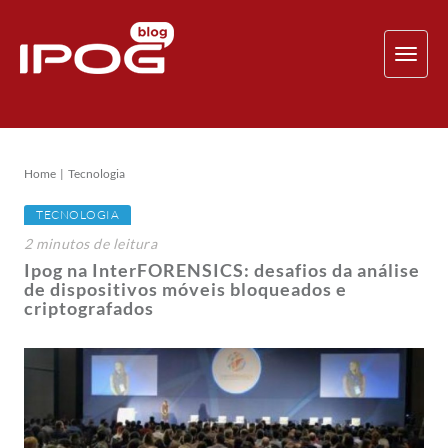
TOG
NAV
Home
Tecnologia
TECNOLOGIA
2
minutos
de leitura
Ipog na InterFORENSICS: desafios da análise
de dispositivos móveis bloqueados e
criptografados