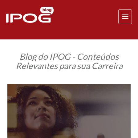
TOG
NAV
Blog do IPOG - Conteúdos
Relevantes para sua Carreira
Planejamento
de
carreira
e
sucesso
profissional:
evite
perder
prazos
e
tenha
controle