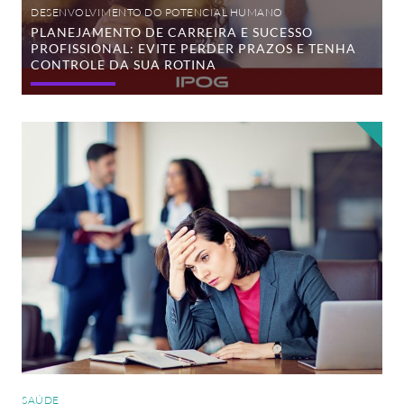
da
DESENVOLVIMENTO DO POTENCIAL HUMANO
sua
PLANEJAMENTO DE CARREIRA E SUCESSO
rotina
PROFISSIONAL: EVITE PERDER PRAZOS E TENHA
CONTROLE DA SUA ROTINA
Transtornos
mentais
estão
entre
as
principais
causas
de
afastamento
do
trabalho
SAÚDE