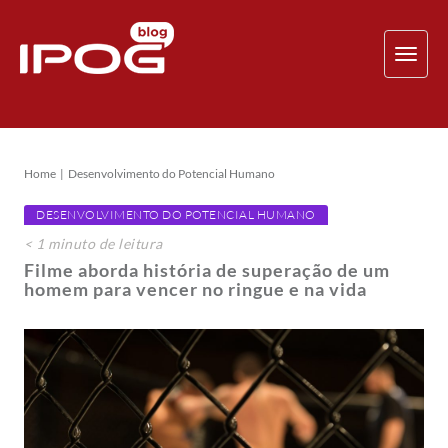
TOG
NAV
Home
Desenvolvimento do Potencial Humano
DESENVOLVIMENTO DO POTENCIAL HUMANO
< 1
minuto
de leitura
Filme aborda história de superação de um
homem para vencer no ringue e na vida