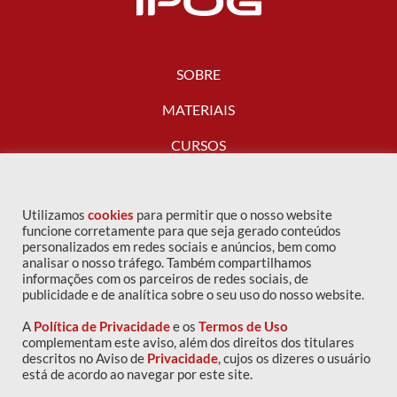
SOBRE
MATERIAIS
CURSOS
FALE CONOSCO
Utilizamos
cookies
para permitir que o nosso website
funcione corretamente para que seja gerado conteúdos
personalizados em redes sociais e anúncios, bem como
analisar o nosso tráfego. Também compartilhamos
informações com os parceiros de redes sociais, de
publicidade e de analítica sobre o seu uso do nosso website.
A
Política de Privacidade
e os
Termos de Uso
complementam este aviso, além dos direitos dos titulares
descritos no Aviso de
Privacidade
, cujos os dizeres o usuário
Copyright © 2016 IPOG - Todos os direitos reservados
está de acordo ao navegar por este site.
Política de privacidade
|
Termos de uso