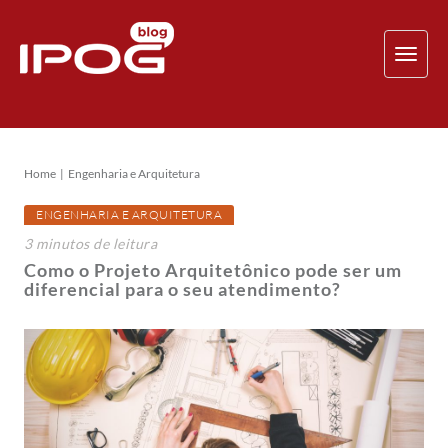
TOG
NAV
Home
Engenharia e Arquitetura
ENGENHARIA E ARQUITETURA
3
minutos
de leitura
Como o Projeto Arquitetônico pode ser um
diferencial para o seu atendimento?