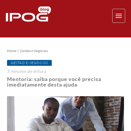
TOG
NAV
Home
Gestão e Negócios
GESTÃO E NEGÓCIOS
5
minutos
de leitura
Mentoria: saiba porque você precisa
imediatamente desta ajuda