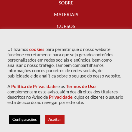
SOBRE
MATERIAIS
CURSOS
FALE CONOSCO
Utilizamos
cookies
para permitir que o nosso website
funcione corretamente para que seja gerado conteúdos
personalizados em redes sociais e anúncios, bem como
analisar o nosso tráfego. Também compartilhamos
informações com os parceiros de redes sociais, de
publicidade e de analítica sobre o seu uso do nosso website.
A
Política de Privacidade
e os
Termos de Uso
complementam este aviso, além dos direitos dos titulares
descritos no Aviso de
Privacidade
, cujos os dizeres o usuário
Copyright © 2016 IPOG - Todos os direitos reservados
está de acordo ao navegar por este site.
Política de privacidade
|
Termos de uso
Configurações
Aceitar