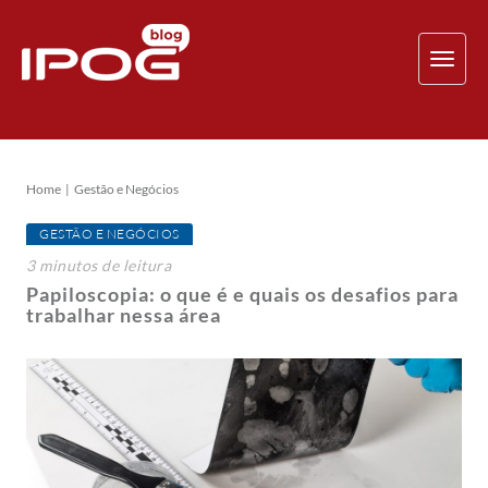
TOG
NAV
Home
Gestão e Negócios
GESTÃO E NEGÓCIOS
3
minutos
de leitura
Papiloscopia: o que é e quais os desafios para
trabalhar nessa área