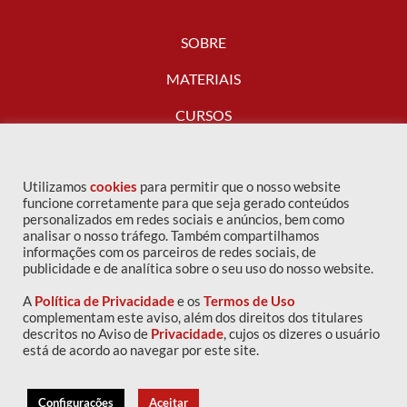
SOBRE
MATERIAIS
CURSOS
FALE CONOSCO
Utilizamos
cookies
para permitir que o nosso website
funcione corretamente para que seja gerado conteúdos
personalizados em redes sociais e anúncios, bem como
analisar o nosso tráfego. Também compartilhamos
informações com os parceiros de redes sociais, de
publicidade e de analítica sobre o seu uso do nosso website.
A
Política de Privacidade
e os
Termos de Uso
complementam este aviso, além dos direitos dos titulares
descritos no Aviso de
Privacidade
, cujos os dizeres o usuário
Copyright © 2016 IPOG - Todos os direitos reservados
está de acordo ao navegar por este site.
Política de privacidade
|
Termos de uso
Configurações
Aceitar