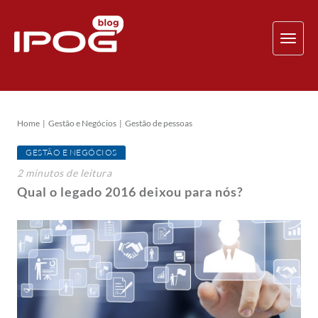
TOG
NAV
Home
Gestão e Negócios
Gestão de pessoas
GESTÃO E NEGÓCIOS
2
minutos
de leitura
Qual o legado 2016 deixou para nós?