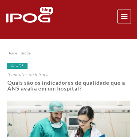
TOG
NAV
Home
Saúde
SAÚDE
3
minutos
de leitura
Quais são os indicadores de qualidade que a
ANS avalia em um hospital?