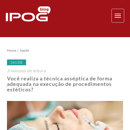
TOG
NAV
Home
Saúde
SAÚDE
3
minutos
de leitura
Você realiza a técnica asséptica de forma
adequada na execução de procedimentos
estéticos?