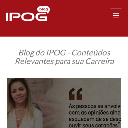
TOG
NAV
Blog do IPOG - Conteúdos
Relevantes para sua Carreira
#MulheresNoComando:
quando
empreender
torna-
se
uma
consequência