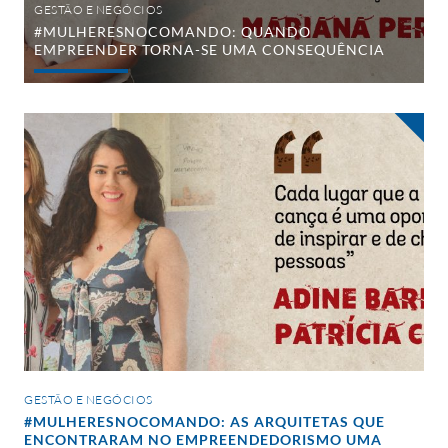
GESTÃO E NEGÓCIOS
#MULHERESNOCOMANDO: QUANDO
EMPREENDER TORNA-SE UMA CONSEQUÊNCIA
#MulheresNoComando:
as
arquitetas
que
encontraram
no
empreendedorismo
uma
forma
de
emocionar
as
pessoas
GESTÃO E NEGÓCIOS
#MULHERESNOCOMANDO: AS ARQUITETAS QUE
ENCONTRARAM NO EMPREENDEDORISMO UMA