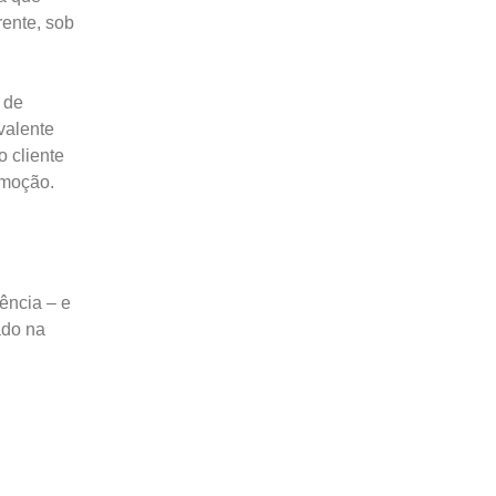
rente, sob
 de
valente
 cliente
omoção.
ência – e
ado na