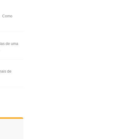
a. Como
das de uma
.
nais de