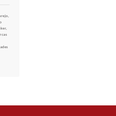
rejo,
o
ker,
rcas
dades