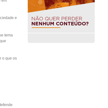
e em
ociedade e
sse tema
 que
r o que os
defende