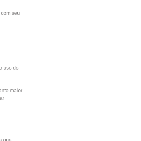
s com seu
do uso do
anto maior
ar
ea que