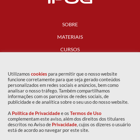
SOBRE
MATERIAIS
CURSOS
FALE CONOSCO
Utilizamos
cookies
para permitir que o nosso website
funcione corretamente para que seja gerado conteúdos
personalizados em redes sociais e anúncios, bem como
analisar o nosso tráfego. Também compartilhamos
informações com os parceiros de redes sociais, de
publicidade e de analítica sobre o seu uso do nosso website.
A
Política de Privacidade
e os
Termos de Uso
complementam este aviso, além dos direitos dos titulares
descritos no Aviso de
Privacidade
, cujos os dizeres o usuário
Copyright © 2016 IPOG - Todos os direitos reservados
está de acordo ao navegar por este site.
Política de privacidade
|
Termos de uso