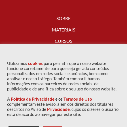
SOBRE
MATERIAIS
CURSOS
FALE CONOSCO
Utilizamos
cookies
para permitir que o nosso website
funcione corretamente para que seja gerado conteúdos
personalizados em redes sociais e anúncios, bem como
analisar o nosso tráfego. Também compartilhamos
informações com os parceiros de redes sociais, de
publicidade e de analítica sobre o seu uso do nosso website.
A
Política de Privacidade
e os
Termos de Uso
complementam este aviso, além dos direitos dos titulares
descritos no Aviso de
Privacidade
, cujos os dizeres o usuário
Copyright © 2016 IPOG - Todos os direitos reservados
está de acordo ao navegar por este site.
Política de privacidade
|
Termos de uso